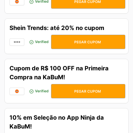
AUDIO10
Verified
PEGAR CUPOM
Shein Trends: até 20% no cupom
romwebr1
Verified
PEGAR CUPOM
Cupom de R$ 100 OFF na Primeira
Compra na KaBuM!
BEMVINDO100
Verified
PEGAR CUPOM
10% em Seleção no App Ninja da
KaBuM!