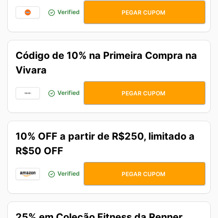
APPNINJA
Verified
PEGAR CUPOM
Código de 10% na Primeira Compra na
Vivara
BEMVINDO10
Verified
PEGAR CUPOM
10% OFF a partir de R$250, limitado a
R$50 OFF
APENASPRIME
Verified
PEGAR CUPOM
25% em Coleção Fitness da Renner