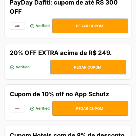
PayDay Dafiti: cupom de até R$ 300
OFF
PAGDAY300
Verified
PEGAR CUPOM
20% OFF EXTRA acima de R$ 249.
CUPOMEXPRESS
Verified
PEGAR CUPOM
Cupom de 10% off no App Schutz
FALL10EXTRA
Verified
PEGAR CUPOM
Cupom Hoteis.com de 8% de desconto