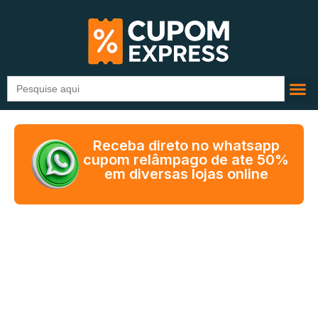
Search
for:
Receba direto no whatsapp
cupom relâmpago de ate 50%
em diversas lojas online