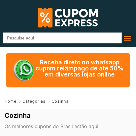
Search
for:
Receba direto no whatsapp
cupom relâmpago de ate 50%
em diversas lojas online
Home
Categorias
Cozinha
Cozinha
Os melhores cupons do Brasil estão aqui.