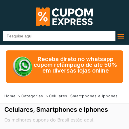
Search
for:
Receba direto no whatsapp
cupom relâmpago de ate 50%
em diversas lojas online
Home
Categorias
Celulares, Smartphones e Iphones
Celulares, Smartphones e Iphones
Os melhores cupons do Brasil estão aqui.