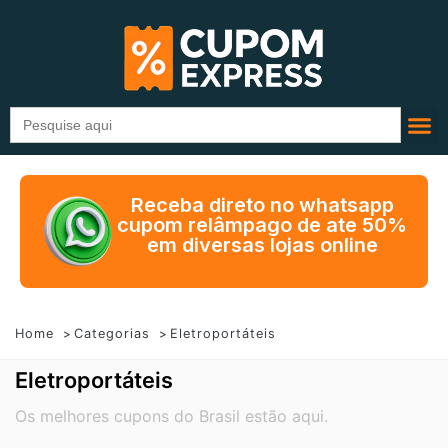
Search
for:
Receba direto no whatsapp
cupom relâmpago de ate 50%
em diversas lojas online
Home
Categorias
Eletroportáteis
Eletroportáteis
Os melhores cupons do Brasil estão aqui.