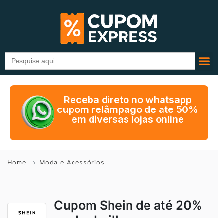
Search
for:
Receba direto no whatsapp
cupom relâmpago de ate 50%
em diversas lojas online
Home
Moda e Acessórios
Cupom Shein de até 20%