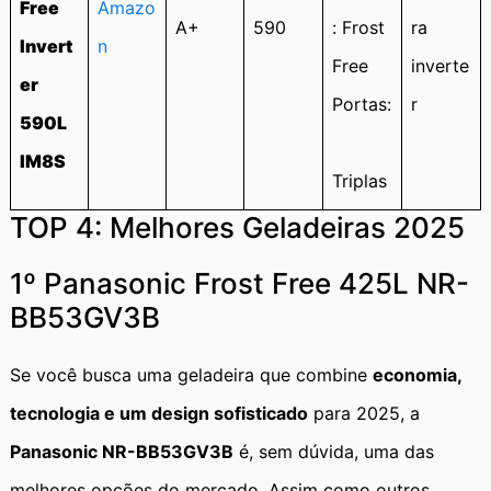
Free
Amazo
A+
590
: Frost
ra
Invert
n
Free
inverte
er
Portas:
r
590L
IM8S
Triplas
TOP 4: Melhores Geladeiras 2025
1º Panasonic Frost Free 425L NR-
BB53GV3B
Se você busca uma geladeira que combine
economia,
tecnologia e um design sofisticado
para 2025, a
Panasonic NR-BB53GV3B
é, sem dúvida, uma das
melhores opções do mercado. Assim como outros