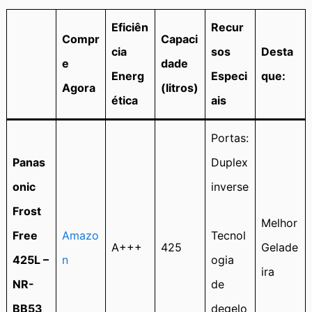
Eficiên
Recur
Compr
Capaci
cia
sos
Desta
e
dade
Energ
Especi
que:
Agora
(litros)
ética
ais
Portas:
Panas
Duplex
onic
inverse
Frost
Melhor
Free
Amazo
Tecnol
A+++
425
Gelade
425L –
n
ogia
ira
NR-
de
BB53
degelo