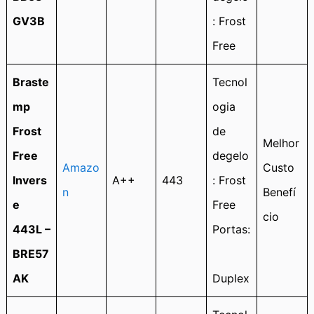
GV3B
: Frost
Free
Braste
Tecnol
mp
ogia
Frost
de
Melhor
Free
degelo
Amazo
Custo
Invers
A++
443
: Frost
n
Benefí
e
Free
cio
443L –
Portas:
BRE57
AK
Duplex