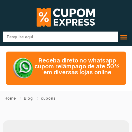
Search
for:
Receba direto no whatsapp
cupom relâmpago de ate 50%
em diversas lojas online
Home
Blog
cupons