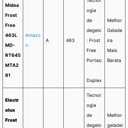
Tecnol
Midea
ogia
Frost
de
Melhor
Free
degelo
Gelade
463L
Amazo
A
463
: Frost
ira
MD-
n
Free
Mais
RT645
Portas:
Barata
MTA2
81
Duplex
Tecnol
Electr
ogia
olux
de
Melhor
Frost
degelo
geladei