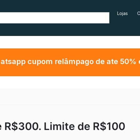
Lojas
C
hatsapp cupom relâmpago de ate 50% em
 R$300. Limite de R$100