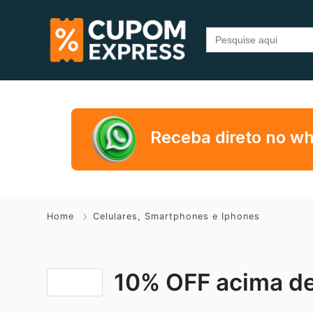
Search
for:
Receba direto no w
Home
Celulares, Smartphones e Iphones
10% OFF acima de