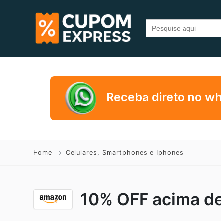
Search
for:
Receba direto no w
Home
Celulares, Smartphones e Iphones
10% OFF acima de