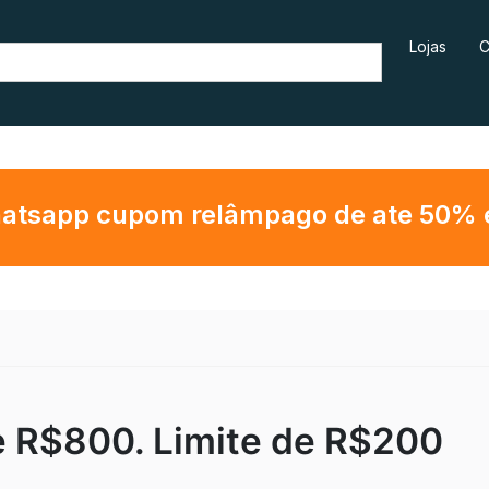
Lojas
C
hatsapp cupom relâmpago de ate 50% em
 R$800. Limite de R$200