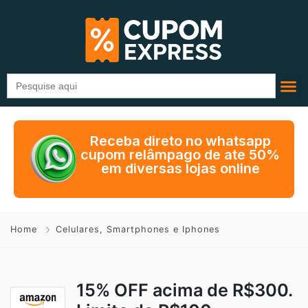
Search
for:
Receba direto no whatsapp
cupom relâmpago de ate 50%
em diversas lojas online
Home
Celulares, Smartphones e Iphones
15% OFF acima de R$300.