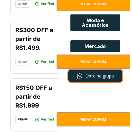
MAISPORMENOS
Verified
PEGAR CUPOM
Moda e
Acessórios
R$300 OFF a
partir de
Mercado
R$1.499.
OFFMELIMAIS
Verified
PEGAR CUPOM
Acesse o nosso Grupo
Entre no grupo
R$150 OFF a
partir de
R$1.999
POUPEHOJE
Verified
PEGAR CUPOM