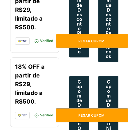
partir de
m
m
de
de
R$29,
D
D
es
es
limitado a
co
co
nt
nt
R$500.
o
o
Ri
Pa
ac
gu
SUPERPROMO
Verified
PEGAR CUPOM
hu
e
el
M
o
en
os
18% OFF a
partir de
C
C
R$29,
up
up
o
o
limitado a
m
m
de
de
R$500.
D
D
es
es
co
co
HORADOCUPOM
Verified
PEGAR CUPOM
nt
nt
o
o
O
Ni