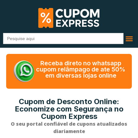
Search
for:
Receba direto no whatsapp
cupom relâmpago de ate 50%
em diversas lojas online
Cupom de Desconto Online:
Economize com Segurança no
Cupom Express
O seu portal confiável de cupons atualizados
diariamente