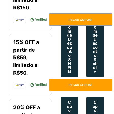
limitado a
R$150.
C
C
ACHADINHO
Verified
PEGAR CUPOM
up
up
o
o
m
m
de
de
D
D
15% OFF a
es
es
co
co
partir de
nt
nt
o
o
R$59,
S
S
H
ch
limitado a
EI
ut
N
z
R$50.
BRINCAR
Verified
PEGAR CUPOM
C
C
up
up
20% OFF a
o
o