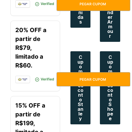
o
o
MELIMAIS7DO8
Verified
PEGAR CUPOM
U
U
ni
nd
da
er
s
Ar
m
20% OFF a
ou
r
partir de
R$79,
limitado a
C
C
up
up
R$60.
o
o
m
m
de
de
BARATINHO
Verified
PEGAR CUPOM
D
D
es
es
co
co
nt
nt
o
o
St
S
15% OFF a
an
ho
partir de
le
pe
y
e
R$199,