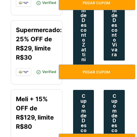
up
up
https://meli.la/1DjWLAc
Verified
PEGAR CUPOM
o
o
m
m
de
de
D
D
es
es
Supermercado:
co
co
nt
nt
25% OFF de
o
o
Z
Vi
R$29, limite
at
va
ti
ra
R$30
ni
SUPERMERCADO6DO8
Verified
PEGAR CUPOM
C
C
Meli + 15%
up
up
o
o
OFF de
m
m
de
de
R$129, limite
D
D
es
es
R$80
co
co
nt
nt