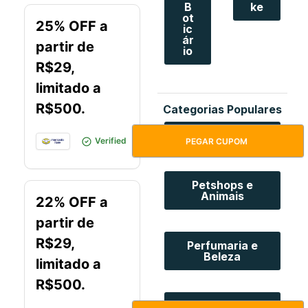
B
ke
ot
25% OFF a
ic
ár
partir de
io
R$29,
limitado a
R$500.
Categorias Populares
Viagem
DESCOTOSMELI
Verified
PEGAR CUPOM
Petshops e
Animais
22% OFF a
partir de
R$29,
Perfumaria e
Beleza
limitado a
R$500.
Móveis